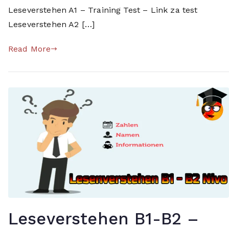
n
Leseverstehen A1 – Training Test – Link za test
j
Leseverstehen A2 […]
e
,
Read More
j
e
z
i
k
,
l
e
s
e
n
,
l
Leseverstehen B1-B2 –
e