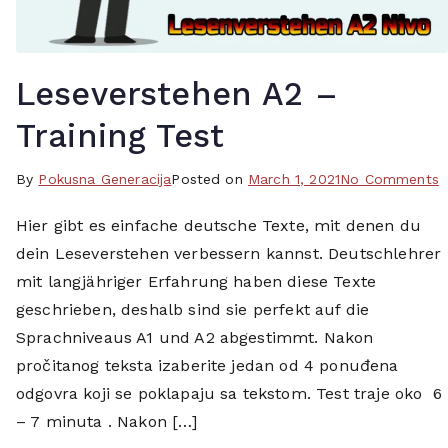
,
j
n
e
e
,
Leseverstehen A2 –
m
g
a
o
Training Test
č
e
k
t
o
By
T
Pokusna Generacija
Posted on
March 1, 2021
No Comments
i
h
L
a
,
e
Hier gibt es einfache deutsche Texte, mit denen du
A
g
n
,
dein Leseverstehen verbessern kannst. Deutschlehrer
–
g
j
l
T
e
mit langjähriger Erfahrung haben diese Texte
e
e
T
d
geschrieben, deshalb sind sie perfekt auf die
m
s
c
Sprachniveaus A1 und A2 abgestimmt. Nakon
a
e
i
pročitanog teksta izaberite jedan od 4 ponuđena
c
n
t
odgovra koji se poklapaju sa tekstom. Test traje oko 6
k
,
a
– 7 minuta . Nakon […]
i
o
n
,
i