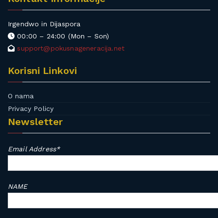
s
c
,
Irgendwo in Dijaspora
,
l
00:00 – 24:00 (Mon – Son)
z
e
support@pokusnageneracija.net
a
s
e
Korisni Linkovi
n
,
O nama
l
Privacy Policy
e
Newsletter
s
e
Email Address*
v
e
r
s
NAME
t
e