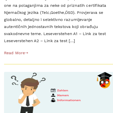
(
s
e
one na polaganjima za neke od priznatih certifikata
–
e
d
Njemačkog jezika (Telc,Goethe,ÖSD). Provjerava se
G
n
c
globalno, detaljno i selektivno razumijevanje
T
,
e
autentičnih jednostavnih tekstova koji obrađuju
Ö
l
r
svakodnevne teme. Leseverstehen A1 – Link za test
e
t
Leseverstehen A2 – Link za test […]
s
i
e
f
Read More
n
i
v
k
e
a
r
t
s
,
t
c
e
i
h
t
e
a
n
n