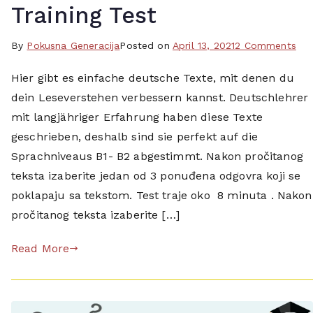
s
Training Test
e
v
on
By
T
Pokusna Generacija
Posted on
April 13, 2021
2 Comments
e
Les
a
r
Hier gibt es einfache deutsche Texte, mit denen du
B1-
g
s
dein Leseverstehen verbessern kannst. Deutschlehrer
B2
g
t
–
e
mit langjähriger Erfahrung haben diese Texte
e
Tra
d
geschrieben, deshalb sind sie perfekt auf die
h
Tes
c
Sprachniveaus B1- B2 abgestimmt. Nakon pročitanog
e
i
teksta izaberite jedan od 3 ponuđena odgovra koji se
n
t
poklapaju sa tekstom. Test traje oko 8 minuta . Nakon
,
a
n
pročitanog teksta izaberite […]
n
e
j
m
Read More
e
a
,
č
d
k
e