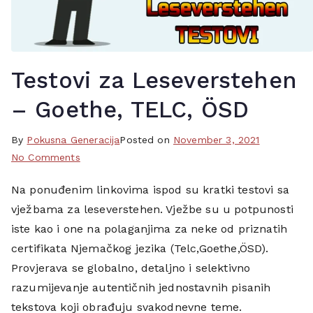
Testovi za Leseverstehen
– Goethe, TELC, ÖSD
By
T
Pokusna Generacija
Posted on
November 3, 2021
on
a
No Comments
Testovi
g
Na ponuđenim linkovima ispod su kratki testovi sa
za
g
vježbama za leseverstehen. Vježbe su u potpunosti
Leseverstehen
e
–
d
iste kao i one na polaganjima za neke od priznatih
Goethe,
c
certifikata Njemačkog jezika (Telc,Goethe,ÖSD).
TELC,
i
Provjerava se globalno, detaljno i selektivno
ÖSD
t
razumijevanje autentičnih jednostavnih pisanih
a
tekstova koji obrađuju svakodnevne teme.