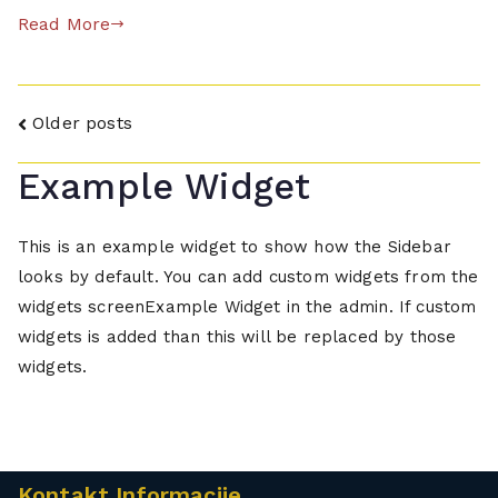
j
Read More
p
f
e
r
,
,
i
ö
g
p
s
Posts
o
Older posts
r
d
e
navigation
e
,
t
Example Widget
m
p
h
a
r
e
This is an example widget to show how the Sidebar
,
i
,
t
p
looks by default. You can add custom widgets from the
k
e
r
widgets screenExample Widget in the admin. If custom
o
k
e
widgets is added than this will be replaced by those
s
s
m
widgets.
t
t
a
e
,
,
n
z
t
l
a
e
o
Kontakt Informacije
l