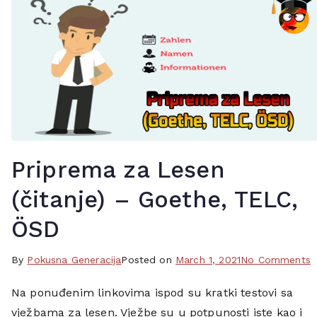
i
u
,
t
t
s
e
c
s
h
t
,
o
k
v
o
i
s
Priprema za Lesen
,
t
v
e
(čitanje) – Goethe, TELC,
e
n
z
ÖSD
l
b
o
e
o
s
By
T
Pokusna Generacija
Posted on
March 1, 2021
No Comments
,
P
,
a
z
Na ponuđenim linkovima ispod su kratki testovi sa
z
l
g
a
vježbama za lesen. Vježbe su u potpunosti iste kao i
L
e
g