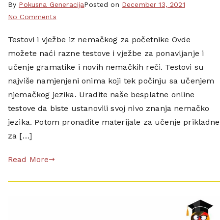
c
By
T
Pokusna Generacija
Posted on
December 13, 2021
h
on
a
No Comments
E
Testovi
g
i
Testovi i vježbe iz nemačkog za početnike Ovde
iz
g
n
možete naći razne testove i vježbe za ponavljanje i
nemačkog
e
s
za
d
učenje gramatike i novih nemačkih reči. Testovi su
t
početnike
d
najviše namjenjeni onima koji tek počinju sa učenjem
u
e
njemačkog jezika. Uradite naše besplatne online
f
u
testove da biste ustanovili svoj nivo znanja nemačko
u
t
jezika. Potom pronađite materijale za učenje prikladne
n
s
za […]
g
c
s
h
Read More
t
,
e
g
s
o
t
e
,
t