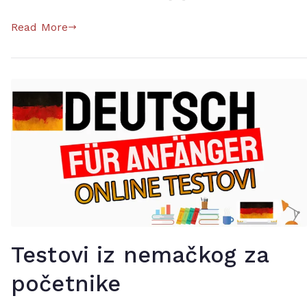
2
,
Read More
b
1
,
d
e
u
t
s
c
h
,
D
e
Testovi iz nemačkog za
u
t
početnike
s