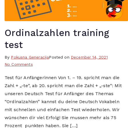
Ordinalzahlen training
test
By
T
Pokusna Generacija
Posted on
December 14, 2021
on
a
No Comments
Ordinalzahlen
g
Test für Anfängerinnen Von 1. – 19. spricht man die
training
g
Zahl + „-te“, ab 20. spricht man die Zahl + „-ste“: Mit
test
e
d
unseren Deutsch Test für Anfänger des Themas
a
“Ordinalzahlen” kannst du deine Deutsch Vokabeln
1
mit schnellen und einfachen Test wiederholen. Wir
,
wünschen dir viel Erfolg! Sie mussen mehr als 75
a
Prozent punkten haben. Sie […]