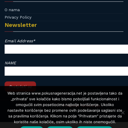
e
,
O nama
s
o
Privacy Policy
t
n
Newsletter
o
l
v
i
i
Email Address*
n
,
e
t
,
r
NAME
q
a
u
i
i
n
z
i
,
Web stranica www.pokusnageneracija.net je postavljena tako da
n
„prihvata” sve kolačiće kako bismo poboljšali funkcionalnost i
t
g
omogućili svim posetiocima najbolje korišćenje. Ukoliko
Copyright © 2026
Pokusna Generacija.
e
nastavite korišćenje bez promene ovih podešavanja saglasni ste
,
s
sa pravilima korišćenja. Klikom na polje "Prihvatam" pristajete da
z
t
koristite naše kolačiće, osim ukoliko ih niste onemogućili.
a
,