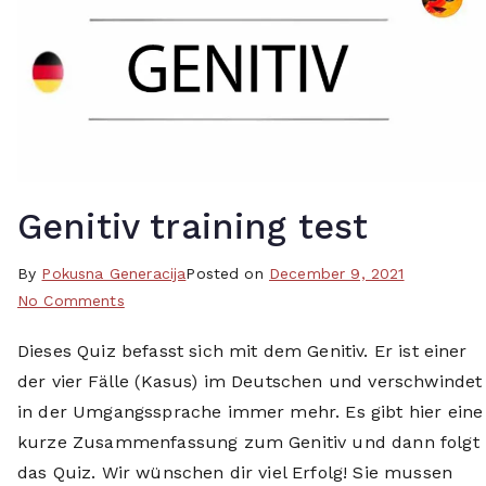
e
h
i
e
n
,
f
g
a
r
c
a
h
t
,
i
Genitiv training test
k
s
o
,
By
T
Pokusna Generacija
Posted on
December 9, 2021
s
i
on
a
No Comments
t
z
Genitiv
g
e
,
Dieses Quiz befasst sich mit dem Genitiv. Er ist einer
training
g
n
k
der vier Fälle (Kasus) im Deutschen und verschwindet
test
e
l
o
d
in der Umgangssprache immer mehr. Es gibt hier eine
o
s
g
s
kurze Zusammenfassung zum Genitiv und dann folgt
t
e
,
das Quiz. Wir wünschen dir viel Erfolg! Sie mussen
e