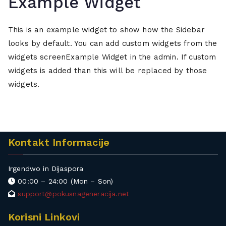
Example Widget
i
e
t
h
n
t
,
,
i
This is an example widget to show how the Sidebar
n
t
g
n
looks by default. You can add custom widgets from the
i
e
r
g
k
widgets screenExample Widget in the admin. If custom
s
a
e
widgets is added than this will be replaced by those
t
t
,
widgets.
o
i
q
v
s
u
i
,
i
,
k
z
z
o
Kontakt Informacije
,
a
s
t
t
Irgendwo in Dijaspora
e
e
00:00 – 24:00 (Mon – Son)
s
n
support@pokusnageneracija.net
t
l
,
o
Korisni Linkovi
t
s