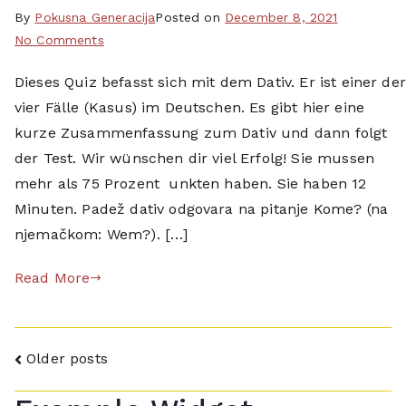
l
i
p
By
T
Pokusna Generacija
Posted on
December 8, 2021
i
n
o
on
a
No Comments
n
a
c
Dativ
g
e
l
Dieses Quiz befasst sich mit dem Dativ. Er ist einer der
e
training
g
,
z
t
vier Fälle (Kasus) im Deutschen. Es gibt hier eine
test
e
q
a
n
d
kurze Zusammenfassung zum Dativ und dann folgt
u
h
i
d
der Test. Wir wünschen dir viel Erfolg! Sie mussen
i
l
k
a
mehr als 75 Prozent unkten haben. Sie haben 12
z
e
e
t
Minuten. Padež dativ odgovara na pitanje Kome? (na
,
n
,
i
t
njemačkom: Wem?). […]
,
t
v
e
p
e
,
Read More
s
d
l
d
t
f
c
e
,
,
,
u
t
p
t
Posts
t
Older posts
r
o
e
s
a
navigation
c
s
c