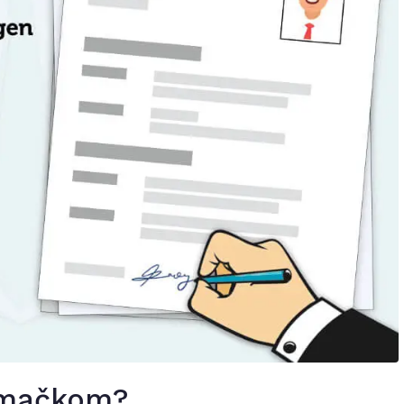
emačkom?