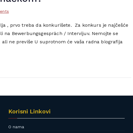
on
ents
Kako
ja , prvo treba da konkurišete. Za konkurs je najčešće
napisati
šli na Bewerbungsgespräch / Intervijuv. Nemojte se
CV
na
n, ali ne previše U suprotnom će vaša radna biografija
njemačkom?
Korisni Linkovi
O nama