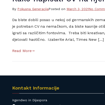
By
T
Pokusna Generacija
Posted on
March 3, 2021
No Comm
a
Da biste dobili posao u nekoj od germanskih zemal
g
je potreban CV na nemačkom, da biste kasnije oti
g
e
igrati sa različitim fontovima. Treba biti kreativa
d
djelovati haotično. Izaberite Arial, Times New […]
b
e
Read More
s
p
l
a
t
a
Kontakt Informacije
n
,
Irgendwo in Dijaspora
b