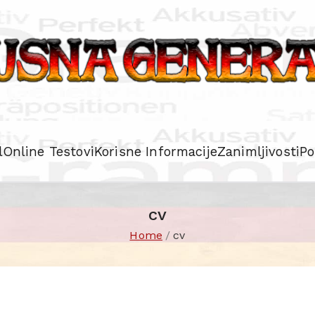
l
Online Testovi
Korisne Informacije
Zanimljivosti
Po
cv
Home
cv