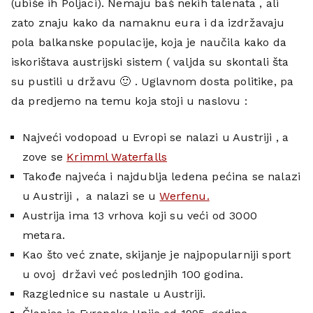
(ubiše ih Poljaci). Nemaju baš nekih talenata , ali
zato znaju kako da namaknu eura i da izdržavaju
pola balkanske populacije, koja je naučila kako da
iskorištava austrijski sistem ( valjda su skontali šta
su pustili u državu 🙂 . Uglavnom dosta politike, pa
da predjemo na temu koja stoji u naslovu :
Najveći vodopoad u Evropi se nalazi u Austriji , a
zove se
Krimml Waterfalls
Takođe najveća i najdublja ledena pećina se nalazi
u Austriji , a nalazi se u
Werfenu.
Austrija ima 13 vrhova koji su veći od 3000
metara.
Kao što već znate, skijanje je najpopularniji sport
u ovoj državi već poslednjih 100 godina.
Razglednice su nastale u Austriji.