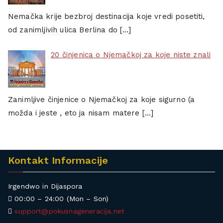
Nemačka krije bezbroj destinacija koje vredi posetiti,
od zanimljivih ulica Berlina do
[…]
20 činjenica o Njemačkoj za koje niste znali
Zanimljive činjenice o Njemačkoj za koje sigurno (a
možda i jeste , eto ja nisam matere
[…]
Kontakt Informacije
Irgendwo in Dijaspora
00:00 – 24:00 (Mon – Son)
support@pokusnageneracija.net