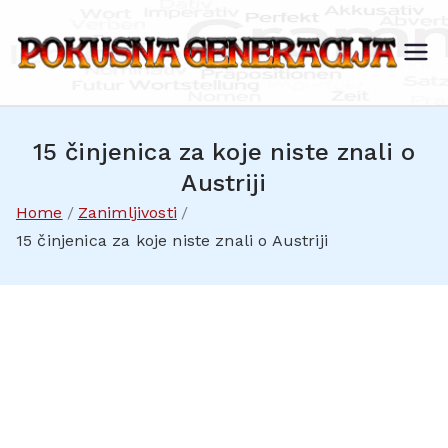
Skip
to
Po
Vom
content
Ausl
ku
änd
sn
er
15 činjenica za koje niste znali o
a
zum
Ge
Austriji
Inlä
ner
Home
Zanimljivosti
nde
acij
15 činjenica za koje niste znali o Austriji
r
a