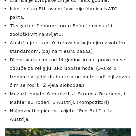
Članica je Evropske Unije od 1995. godine.
Iako je član EU, ova država nije članica NATO
pakta.
Tiergarten Schönbrunn u Beču je najstariji
zoološki vrt na svijetu.
Austrija je u top 10 država sa najboljim životnim
standardom. (daj nam eura baaaa)
Dijeca kada napune 14 godina imaju pravo da se
odluče za religiju, ako uopšte hoće. (Ovako bi
trebalo svugdje da bude, a ne da te roditelji zeznu
čim se rodiš . Živjela sloboda!!!)
Mozart, Haydn, Schubert, J. Strauss, Bruckner, i
Mahler su rođeni u Austriji. (Kompozitori)
Najpoznatije piće na svijetu “Red Bull” je iz
Austrije.