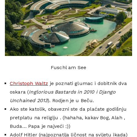
Fuschl am See
Christoph Waltz
je poznati glumac i dobitnik dva
oskara (
Inglorious Bastards in 2010 i Django
Unchained 2013
). Rodjen je u Beču.
Ako ste katolik, obavezni ste da plaćate godišnju
pretplatu na religiju . (hahaha, kakav Bog, Alah ,
Buda… Papa je najveći :))
Adolf Hitler (najpoznatija ličnost na svijetu ikada)