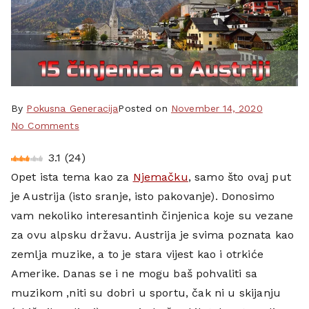
By
Pokusna Generacija
Posted on
November 14, 2020
on
No Comments
15
3.1
(
24
)
činjenica
Opet ista tema kao za
Njemačku
, samo što ovaj put
za
koje
je Austrija (isto sranje, isto pakovanje). Donosimo
niste
vam nekoliko interesantinh činjenica koje su vezane
znali
za ovu alpsku državu. Austrija je svima poznata kao
o
zemlja muzike, a to je stara vijest kao i otrkiće
Austriji
Amerike. Danas se i ne mogu baš pohvaliti sa
muzikom ,niti su dobri u sportu, čak ni u skijanju