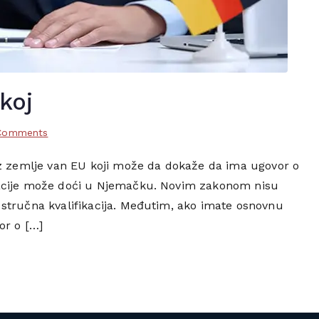
koj
on
Comments
Kako
iz zemlje van EU koji može da dokaže da ima ugovor o
do
kacije može doći u Njemačku. Novim zakonom nisu
posla
u
a stručna kvalifikacija. Međutim, ako imate osnovnu
Njemačkoj
or o […]