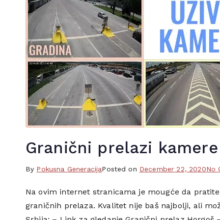
Granični prelazi kamer
By
T
Pokusna Generacija
Posted on
December 22, 2020
No 
a
Na ovim internet stranicama je mougće da pratit
g
graničnih prelaza. Kvalitet nije baš najbolji, al
g
e
Srbija: – Link za gledanje Granični prelaz Horgoš 