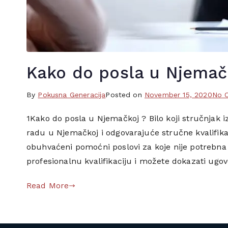
a
n
i
c
a
Kako do posla u Njemač
,
h
By
T
Pokusna Generacija
Posted on
November 15, 2020
No 
r
a
v
1Kako do posla u Njemačkoj ? Bilo koji stručnjak 
g
a
radu u Njemačkoj i odgovarajuće stručne kvalifi
g
t
e
obuhvaćeni pomoćni poslovi za koje nije potrebn
s
d
profesionalnu kvalifikaciju i možete dokazati ugov
k
b
a
o
Read More
,
s
l
n
i
a