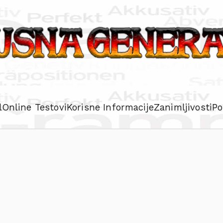
l
Online Testovi
Korisne Informacije
Zanimljivosti
Po