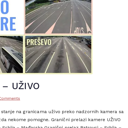
e – UŽIVO
on
Comments
Granični
e stanje na granicama uživo preko nadzornih kamera sa
prelazi
i možda nekome pomogne. Granični prelazi kamere UŽIVO
kamere
–
– Srbija – Mađarska Granični prelaz Batrovci – Srbija –