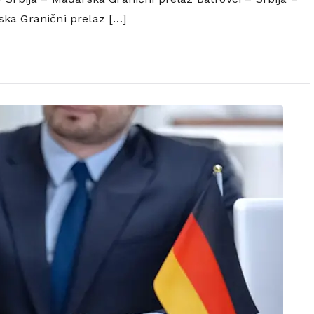
UŽIVO
ska Granični prelaz […]