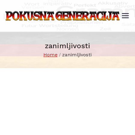
Skip
to
Po
Vom
content
Ausl
ku
änd
sn
er
zanimljivosti
a
zum
Ge
Home
zanimljivosti
Inlä
ner
nde
acij
r
a