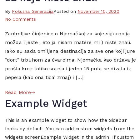
e
n
By
T
Pokusna Generacija
Posted on
November 10, 2020
i
on
a
No Comments
c
20
g
e
Zanimljive činjenice o Njemačkoj za koje sigurno (a
činjenica
g
,
možda i jeste , eto ja nisam matere mi ) niste znali.
o
e
i
Njemačkoj
d
Iako su sada omiljena destinacija za sve one koji jure
n
za
2
“dort” trbuhom za čvarcima, Njemačka kao država je
t
koje
0
prošla kroz toliko sranja i jedno 15 puta se dizala iz
e
niste
,
pepela (kao ona tica’ zmaj) i […]
r
znali
c
e
i
Read More
s
n
Example Widget
a
j
n
e
t
This is an example widget to show how the Sidebar
n
n
i
looks by default. You can add custom widgets from the
i
c
widgets screenExample Widget in the admin. If custom