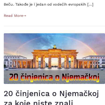
a
Beču. Takođe je i jedan od vodećih evropskih […]
u
s
Read More
t
r
i
j
a
,
b
e
c
u
,
c
i
20 činjenica o Njemačkoj
n
j
za koje niste znali