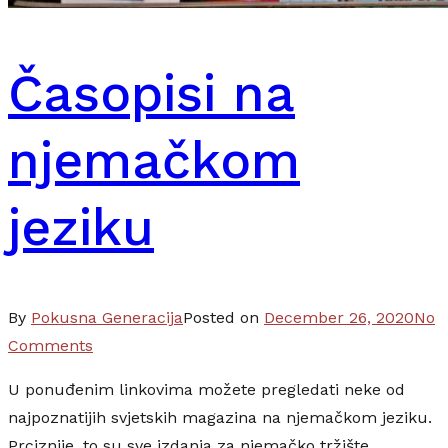
Časopisi na
njemačkom
jeziku
By
Pokusna Generacija
Posted on
December 26, 2020
Tag
No
on
Comments
caso
Časopisi
jezi
U ponuđenim linkovima možete pregledati neke od
na
mag
najpoznatijih svjetskih magazina na njemačkom jeziku.
njemačkom
na
Prciznije, to su sve izdanja za njemačko tržište.