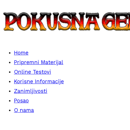
Skip
to
content
Home
Vom Ausländer zum Inländer
Pokusna Generacija
Pripremni Materijal
Online Testovi
Korisne Informacije
Zanimljivosti
Posao
O nama