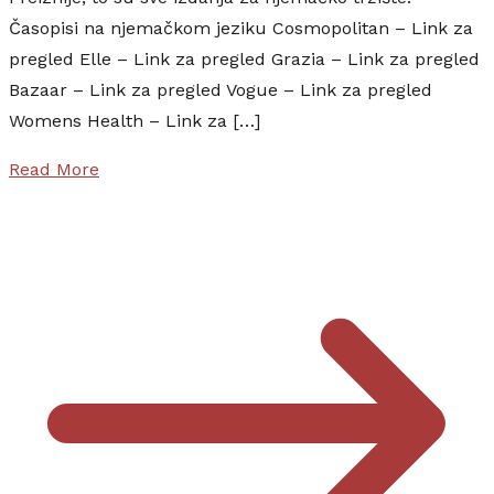
jeziku
nje
Časopisi na njemačkom jeziku Cosmopolitan – Link za
nem
pregled Elle – Link za pregled Grazia – Link za pregled
plaz
Bazaar – Link za pregled Vogue – Link za pregled
roll
Womens Health – Link za […]
ston
vog
Read More