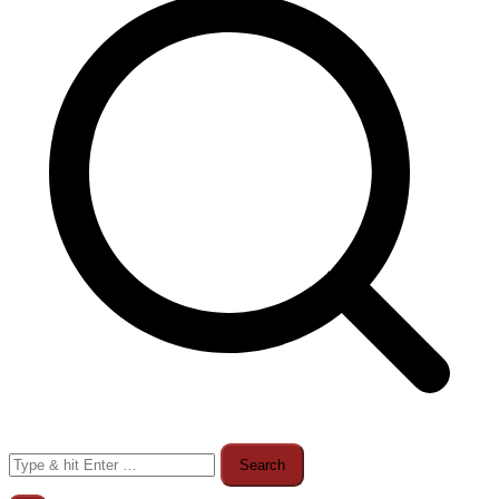
Search
for: