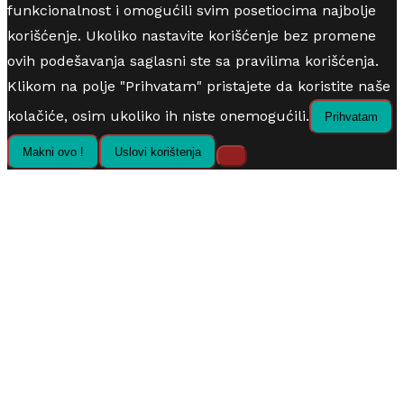
funkcionalnost i omogućili svim posetiocima najbolje
korišćenje. Ukoliko nastavite korišćenje bez promene
ovih podešavanja saglasni ste sa pravilima korišćenja.
Klikom na polje "Prihvatam" pristajete da koristite naše
kolačiće, osim ukoliko ih niste onemogućili.
Prihvatam
Makni ovo !
Uslovi korištenja