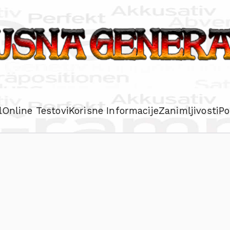
l
Online Testovi
Korisne Informacije
Zanimljivosti
Po