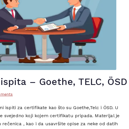
ispita – Goethe, TELC, ÖSD
on
ments
Priprema
 ispiti za certifikate kao što su Goethe,Telc i ÖSD. U
za
je svejedno koji kojem certifikatu pripada. Materijal je
usmeni
dio
 rečenica , kao i da usavršite opise za neke od datih