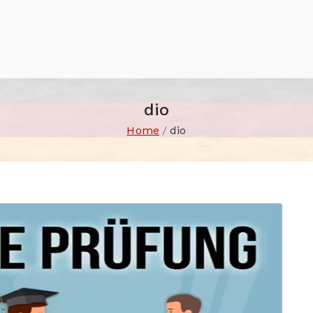
dio
Home
dio