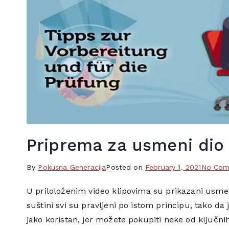
Priprema za usmeni dio 
By
T
Pokusna Generacija
Posted on
February 1, 2021
No Com
a
U priloloženim video klipovima su prikazani usmeni
g
suštini svi su pravljeni po istom principu, tako da 
g
e
jako koristan, jer možete pokupiti neke od ključnih