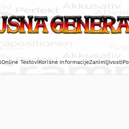
l
Online Testovi
Korisne Informacije
Zanimljivosti
Po