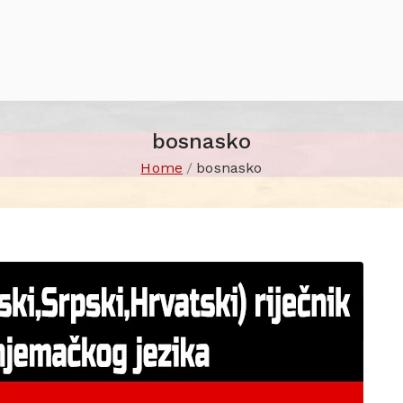
bosnasko
Home
bosnasko