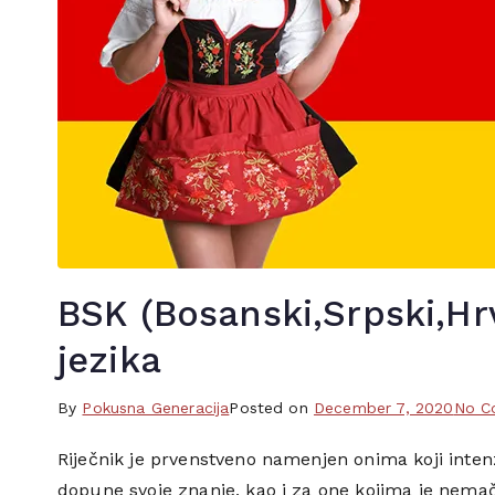
BSK (Bosanski,Srpski,Hr
jezika
By
T
Pokusna Generacija
Posted on
December 7, 2020
No C
a
Riječnik je prvenstveno namenjen onima koji intenz
g
dopune svoje znanje, kao i za one kojima je nemač
g