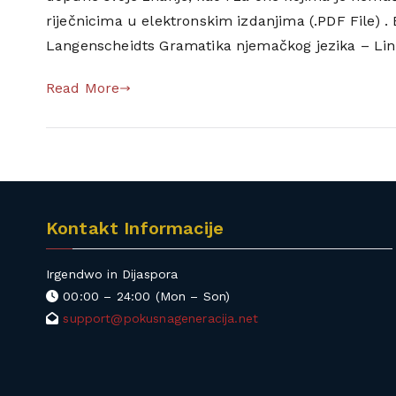
e
riječnicima u elektronskim izdanjima (.PDF File) . 
d
Langenscheidts Gramatika njemačkog jezika – Lin
b
o
Read More
s
n
a
s
k
o
Kontakt Informacije
,
b
Irgendwo in Dijaspora
s
00:00 – 24:00 (Mon – Son)
k
support@pokusnageneracija.net
,
d
o
w