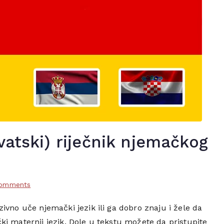
vatski) riječnik njemačkog
on
omments
BSK
ivno uče njemački jezik ili ga dobro znaju i žele da
(Bosanski,Srpski,Hrvatski)
ki maternji jezik. Dole u tekstu možete da pristupite
riječnik