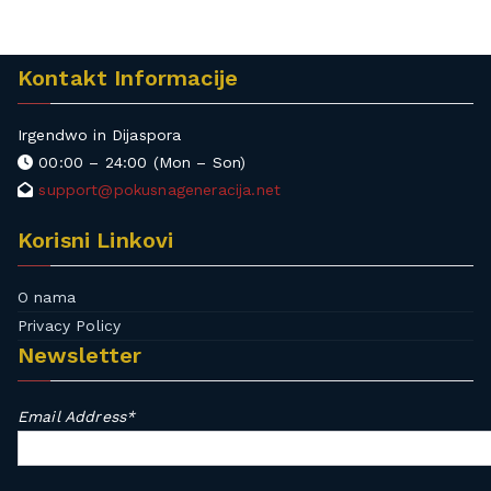
i
h
,
Kontakt Informacije
k
o
Irgendwo in Dijaspora
s
00:00 – 24:00 (Mon – Son)
o
support@pokusnageneracija.net
v
o
Korisni Linkovi
,
m
O nama
a
Privacy Policy
k
Newsletter
e
d
Email Address*
o
n
i