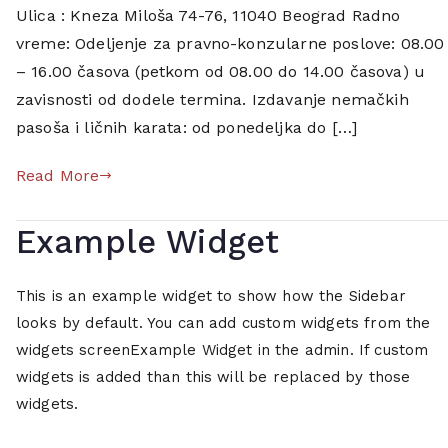
Nemačke
a
Ulica : Kneza Miloša 74-76, 11040 Beograd Radno
m
vreme: Odeljenje za pravno-konzularne poslove: 08.00
b
– 16.00 časova (petkom od 08.00 do 14.00 časova) u
a
zavisnosti od dodele termina. Izdavanje nemačkih
s
pasoša i ličnih karata: od ponedeljka do […]
a
d
Read More
i
,
Example Widget
b
e
o
This is an example widget to show how the Sidebar
g
looks by default. You can add custom widgets from the
r
widgets screenExample Widget in the admin. If custom
a
widgets is added than this will be replaced by those
d
widgets.
,
b