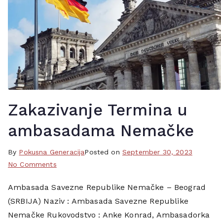
Zakazivanje Termina u
ambasadama Nemačke
By
T
Pokusna Generacija
Posted on
September 30, 2023
on
a
No Comments
Zakazivanje
g
Ambasada Savezne Republike Nemačke – Beograd
Termina
g
(SRBIJA) Naziv : Ambasada Savezne Republike
u
e
ambasadama
d
Nemačke Rukovodstvo : Anke Konrad, Ambasadorka