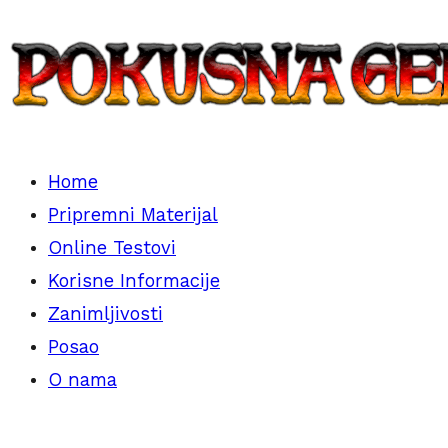
Skip
to
content
Home
Vom Ausländer zum Inländer
Pokusna Generacija
Pripremni Materijal
Online Testovi
Korisne Informacije
Zanimljivosti
Posao
O nama