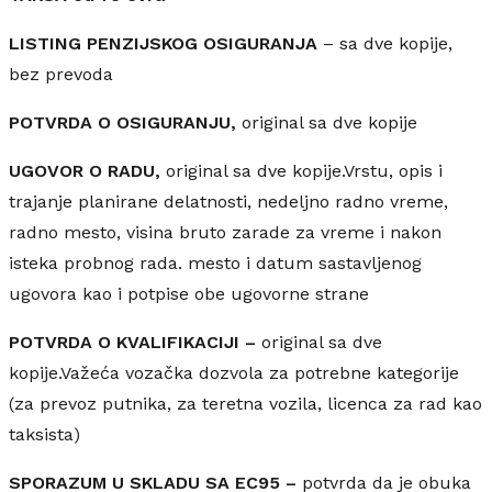
LISTING PENZIJSKOG OSIGURANJA
– sa dve kopije,
bez prevoda
POTVRDA O OSIGURANJU,
original sa dve kopije
UGOVOR O RADU,
original sa dve kopije.Vrstu, opis i
trajanje planirane delatnosti, nedeljno radno vreme,
radno mesto, visina bruto zarade za vreme i nakon
isteka probnog rada. mesto i datum sastavljenog
ugovora kao i potpise obe ugovorne strane
POTVRDA O KVALIFIKACIJI –
original sa dve
kopije.Važeća vozačka dozvola za potrebne kategorije
(za prevoz putnika, za teretna vozila, licenca za rad kao
taksista)
SPORAZUM U SKLADU SA EC95 –
potvrda da je obuka