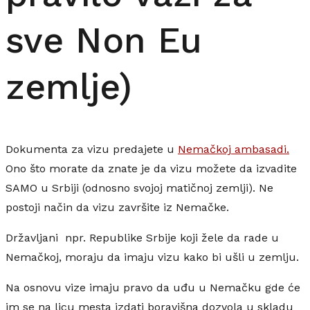
sve Non Eu
zemlje)
Dokumenta za vizu predajete u
Nemačkoj ambasadi.
Ono što morate da znate je da vizu možete da izvadite
SAMO u Srbiji (odnosno svojoj matičnoj zemlji). Ne
postoji način da vizu završite iz Nemačke.
Državljani npr. Republike Srbije koji žele da rade u
Nemačkoj, moraju da imaju vizu kako bi ušli u zemlju.
Na osnovu vize imaju pravo da uđu u Nemačku gde će
im se na licu mesta izdati boravišna dozvola u skladu