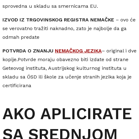
sprovedna u skladu sa smernicama EU.
IZVOD IZ TRGOVINSKOG REGISTRA NEMAČKE
– ovo će
se verovatno tražiti naknadno, zato je najbolje da ga
odmah predate
POTVRDA O ZNANJU
NEMAČKOG JEZIKA
– original i dve
kopije.Potvrde moraju obavezno biti izdate od strane
Geteovog instituta, Austrijskog kulturnog instituta u
skladu sa ÖSD ili škole za učenje stranih jezika koja je
certificirana
AKO APLICIRATE
SA SREDNJOM