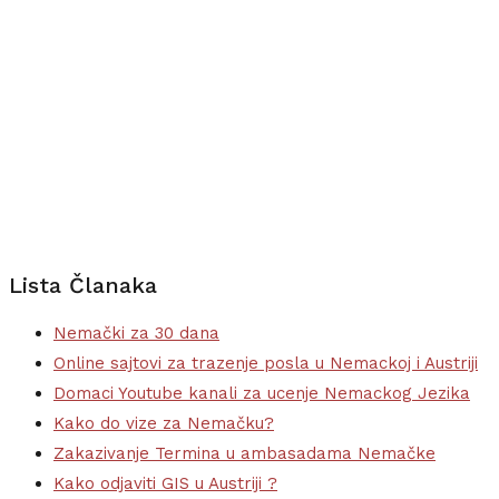
Lista Članaka
Nemački za 30 dana
Online sajtovi za trazenje posla u Nemackoj i Austriji
Domaci Youtube kanali za ucenje Nemackog Jezika
Kako do vize za Nemačku?
Zakazivanje Termina u ambasadama Nemačke
Kako odjaviti GIS u Austriji ?