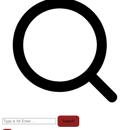
Search
for: