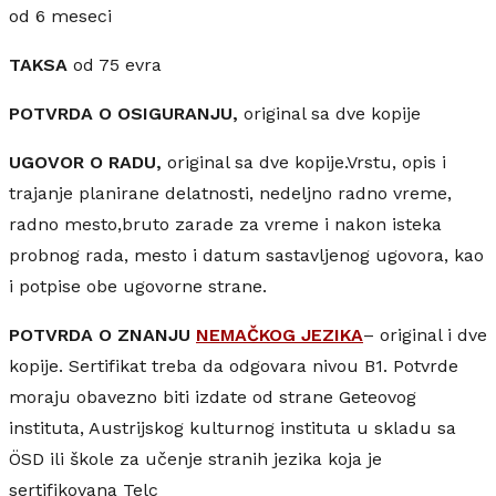
od 6 meseci
TAKSA
od 75 evra
POTVRDA O OSIGURANJU,
original sa dve kopije
UGOVOR O RADU,
original sa dve kopije.Vrstu, opis i
trajanje planirane delatnosti, nedeljno radno vreme,
radno mesto,bruto zarade za vreme i nakon isteka
probnog rada, mesto i datum sastavljenog ugovora, kao
i potpise obe ugovorne strane.
POTVRDA O ZNANJU
NEMAČKOG JEZIKA
– original i dve
kopije. Sertifikat treba da odgovara nivou B1. Potvrde
moraju obavezno biti izdate od strane Geteovog
instituta, Austrijskog kulturnog instituta u skladu sa
ÖSD ili škole za učenje stranih jezika koja je
sertifikovana Telc