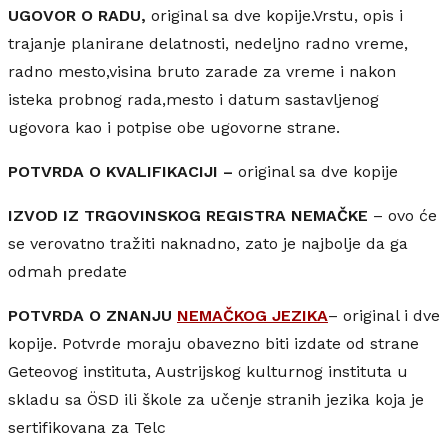
UGOVOR O RADU,
original sa dve kopije.Vrstu, opis i
trajanje planirane delatnosti, nedeljno radno vreme,
radno mesto,visina bruto zarade za vreme i nakon
isteka probnog rada,mesto i datum sastavljenog
ugovora kao i potpise obe ugovorne strane.
POTVRDA O KVALIFIKACIJI –
original sa dve kopije
IZVOD IZ TRGOVINSKOG REGISTRA NEMAČKE
– ovo će
se verovatno tražiti naknadno, zato je najbolje da ga
odmah predate
POTVRDA O ZNANJU
NEMAČKOG JEZIKA
– original i dve
kopije. Potvrde moraju obavezno biti izdate od strane
Geteovog instituta, Austrijskog kulturnog instituta u
skladu sa ÖSD ili škole za učenje stranih jezika koja je
sertifikovana za Telc