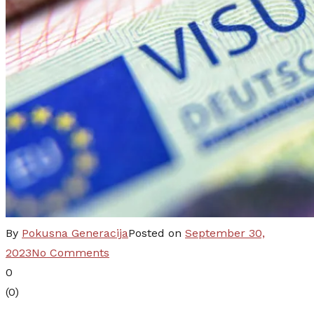
By
Pokusna Generacija
Posted on
September 30,
on
2023
No Comments
Kako
0
do
(
0
)
vize