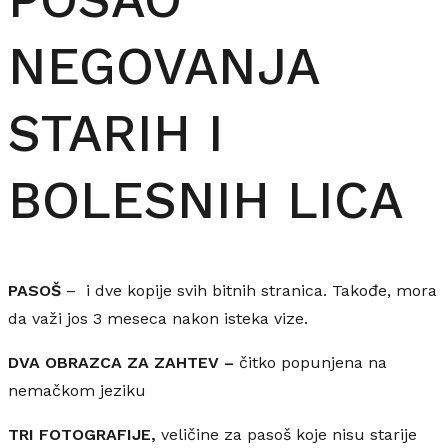
NEGOVANJA
STARIH I
BOLESNIH LICA
PASOŠ
– i dve kopije svih bitnih stranica. Takođe, mora
da važi jos 3 meseca nakon isteka vize.
DVA OBRAZCA ZA ZAHTEV –
čitko popunjena na
nemačkom jeziku
TRI FOTOGRAFIJE,
veličine za pasoš koje nisu starije