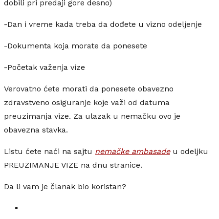
dobili pri predaji gore desno)
-Dan i vreme kada treba da dođete u vizno odeljenje
-Dokumenta koja morate da ponesete
-Početak važenja vize
Verovatno ćete morati da ponesete obavezno
zdravstveno osiguranje koje važi od datuma
preuzimanja vize. Za ulazak u nemačku ovo je
obavezna stavka.
Listu ćete naći na sajtu
nemačke ambasade
u odeljku
PREUZIMANJE VIZE na dnu stranice.
Da li vam je članak bio koristan?