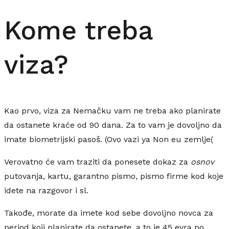
za
Kome treba
Nemačku?
viza?
Kao prvo, viza za Nemačku vam ne treba ako planirate
da ostanete kraće od 90 dana. Za to vam je dovoljno da
imate biometrijski pasoš. (Ovo vazi ya Non eu zemlje(
Verovatno će vam traziti da ponesete dokaz za
osnov
putovanja, kartu, garantno pismo, pismo firme kod koje
idete na razgovor i sl.
Takođe, morate da imete kod sebe dovoljno novca za
period koji planirate da ostanete, a to je 45 evra po