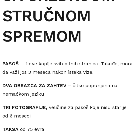
STRUČNOM
SPREMOM
PASOŠ
– i dve kopije svih bitnih stranica. Takođe, mora
da važi jos 3 meseca nakon isteka vize.
DVA OBRAZCA ZA ZAHTEV –
čitko popunjena na
nemačkom jeziku
TRI FOTOGRAFIJE,
veličine za pasoš koje nisu starije
od 6 meseci
TAKSA
od 75 evra