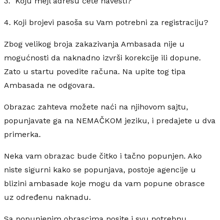
3. Koju mejl adresu ćete navesti?
4. Koji brojevi pasoša su Vam potrebni za registraciju?
Zbog velikog broja zakazivanja Ambasada nije u
mogućnosti da naknadno izvrši korekcije ili dopune.
Zato u startu povedite računa. Na upite tog tipa
Ambasada ne odgovara.
Obrazac zahteva možete naći na njihovom sajtu,
popunjavate ga na NEMAČKOM jeziku, i predajete u dva
primerka.
Neka vam obrazac bude čitko i tačno popunjen. Ako
niste sigurni kako se popunjava, postoje agencije u
blizini ambasade koje mogu da vam popune obrasce
uz određenu naknadu.
Sa popunjenim obrascima nosite i svu potrebnu