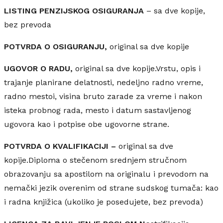
LISTING PENZIJSKOG OSIGURANJA
– sa dve kopije,
bez prevoda
POTVRDA O OSIGURANJU,
original sa dve kopije
UGOVOR O RADU,
original sa dve kopije.Vrstu, opis i
trajanje planirane delatnosti, nedeljno radno vreme,
radno mestoi, visina bruto zarade za vreme i nakon
isteka probnog rada, mesto i datum sastavljenog
ugovora kao i potpise obe ugovorne strane.
POTVRDA O KVALIFIKACIJI –
original sa dve
kopije.Diploma o stečenom srednjem stručnom
obrazovanju sa apostilom na originalu i prevodom na
nemački jezik overenim od strane sudskog tumača: kao
i radna knjižica (ukoliko je posedujete, bez prevoda)