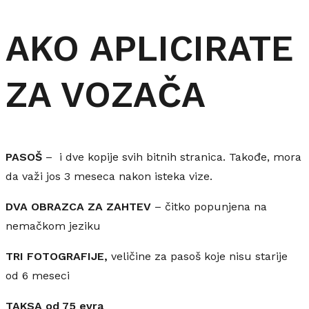
AKO APLICIRATE
ZA VOZAČA
PASOŠ
– i dve kopije svih bitnih stranica. Takođe, mora
da važi jos 3 meseca nakon isteka vize.
DVA OBRAZCA ZA ZAHTEV
– čitko popunjena na
nemačkom jeziku
TRI FOTOGRAFIJE,
veličine za pasoš koje nisu starije
od 6 meseci
TAKSA od 75 evra