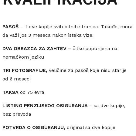
PASOŠ –
i dve kopije svih bitnih stranica. Takođe, mora
da važi jos 3 meseca nakon isteka vize.
DVA OBRAZCA ZA ZAHTEV –
čitko popunjena na
nemačkom jeziku
TRI FOTOGRAFIJE,
veličine za pasoš koje nisu starije
od 6 meseci
TAKSA
od 75 evra
LISTING PENZIJSKOG OSIGURANJA
– sa dve kopije,
bez prevoda
POTVRDA O OSIGURANJU,
original sa dve kopije