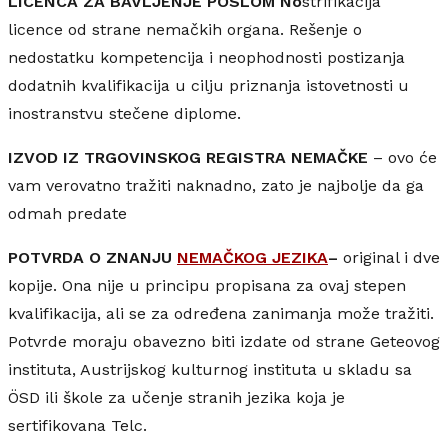
LICENCA ZA BAVLJENJE POSLOM No
strifikacija
licence od strane nemačkih organa. Rešenje o
nedostatku kompetencija i neophodnosti postizanja
dodatnih kvalifikacija u cilju priznanja istovetnosti u
inostranstvu stečene diplome.
IZVOD IZ TRGOVINSKOG REGISTRA NEMAČKE
– ovo će
vam verovatno tražiti naknadno, zato je najbolje da ga
odmah predate
POTVRDA O ZNANJU
NEMAČKOG JEZIKA
–
original i dve
kopije. Ona nije u principu propisana za ovaj stepen
kvalifikacija, ali se za određena zanimanja može tražiti.
Potvrde moraju obavezno biti izdate od strane Geteovog
instituta, Austrijskog kulturnog instituta u skladu sa
ÖSD ili škole za učenje stranih jezika koja je
sertifikovana Telc.